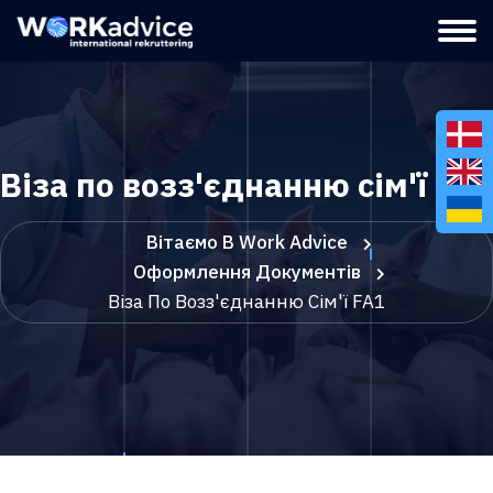
Віза по возз'єднанню сім'ї FA1
Вітаємо В Work Advice
Оформлення Документів
Віза По Возз'єднанню Сім'ї FA1