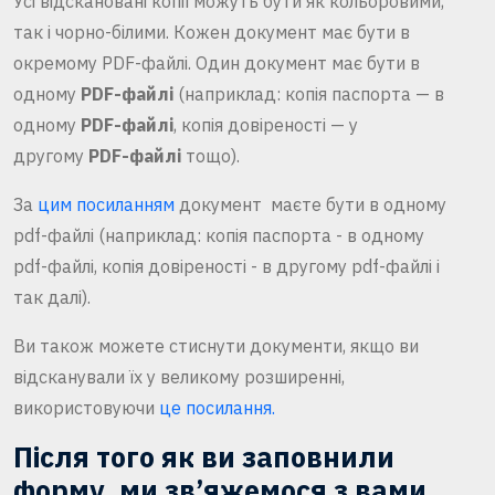
Усі відскановані копії можуть бути як кольоровими,
так і чорно-білими. Кожен документ має бути в
окремому PDF-файлі. Один документ має бути в
одному
PDF-файлі
(наприклад: копія паспорта — в
одному
PDF-файлі
, копія довіреності — у
другому
PDF-файлі
тощо).
За
цим посиланням
документ маєте бути в одному
pdf-файлі (наприклад: копія паспорта - в одному
pdf-файлі, копія довіреності - в другому pdf-файлі і
так далі).
Ви також можете стиснути документи, якщо ви
відсканували їх у великому розширенні,
використовуючи
це посилання.
Після того як ви заповнили
форму, ми зв’яжемося з вами