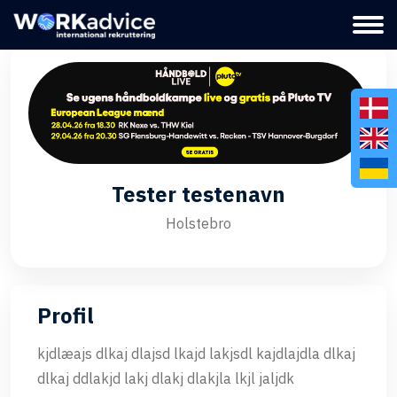
Tester testenavn
Holstebro
Profil
kjdlæajs dlkaj dlajsd lkajd lakjsdl kajdlajdla dlkaj
dlkaj ddlakjd lakj dlakj dlakjla lkjl jaljdk