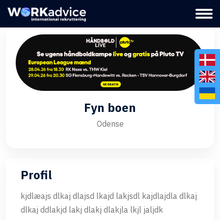
Fyn boen
Odense
Profil
kjdlæajs dlkaj dlajsd lkajd lakjsdl kajdlajdla dlkaj
dlkaj ddlakjd lakj dlakj dlakjla lkjl jaljdk