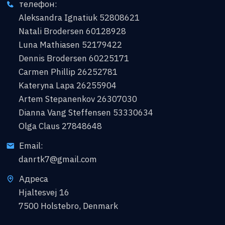
телефон:
Aleksandra Ignatiuk 52808621
Natali Brodersen 60128928
Luna Mathiasen 52179422
Dennis Brodersen 60225171
Carmen Phillip 26252781
Kateryna Lapa 26255904
Artem Stepanenkov 26307030
Dianna Vang Steffensen 53330634
Olga Claus 27848648
Email:
danrtk7@gmail.com
Адреса
Hjaltesvej 16
7500 Holstebro, Denmark