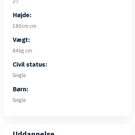
27
Højde:
180cm cm
Vægt:
84kg cm
Civil status:
Single
Børn:
Single
Uddannelse