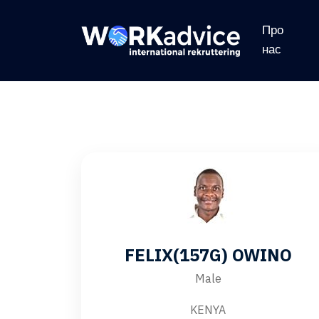
Про
нас
FELIX(157G) OWINO
Male
KENYA