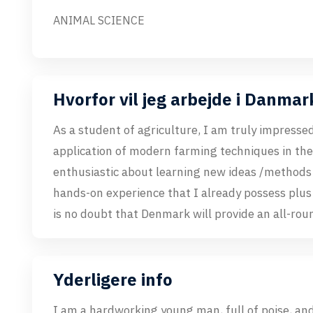
ANIMAL SCIENCE
Hvorfor vil jeg arbejde i Danmar
As a student of agriculture, I am truly impress
application of modern farming techniques in the d
enthusiastic about learning new ideas /methods
hands-on experience that I already possess plus
is no doubt that Denmark will provide an all-rou
Yderligere info
I am a hardworking young man, full of poise, an